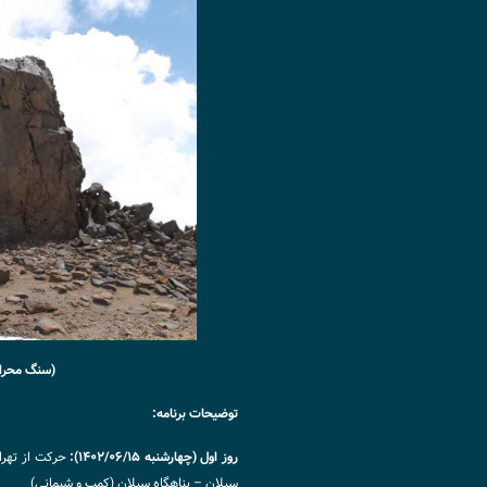
(سنگ محرا
توضیحات برنامه:
روز اول (چهارشنبه ۱۴۰۲/۰۶/۱۵):
حرکت از تهرا
سبلان – پناهگاه سبلان (کمپ و شبمانی)