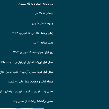
نام برنامه:
صعود به قله سبلان
ارتفاع:
۴۸۱۱ متر
جبهه:
شمال شرقی
زمان برنامه:
۱۵ الی ۱۷ شهریور ۱۴۰۲
مدت برنامه:
۳ روز
روز قرار:
چهارشنبه ۱۵ شهریور ۱۴۰۲
محل قرار اول:
فلکه اول تهرانپارس – جنب بانک کشاو
محل قرار دوم:
میدان آزادی – جنب اتوبان جناح (ساعت 
وسیله ایاب و ذهاب:
میدل باس – لندرور
مسیر رفت:
تهران – کرج – قزوین – زنجان – ار
مسیر برگشت:
برگشت از مسیر رفت