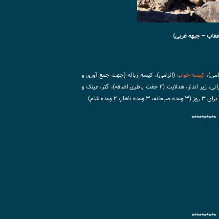
قاب – جبهه غربی)
امی)،
کیسه خواب
(الزامی)، کیسه زباله (جهت جمع آوری و
انتقال زباله ها)، لباس مناسب و گرم، پانچو، بارانی، زیر انداز، هدلایت (۲ جفت باطری اضافه)، گتر، عینک و
 وعده شام)
**********
**********