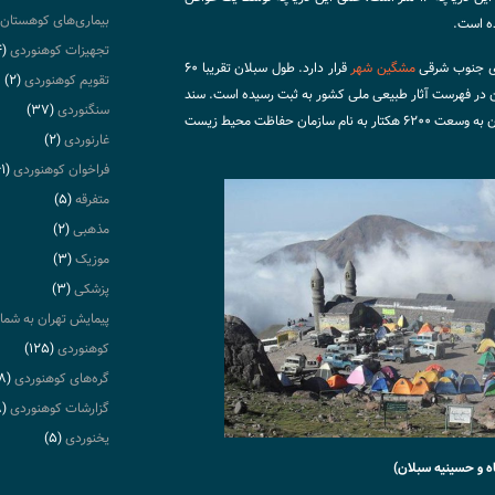
بیماری‌های کوهستان
ده است.
تجهیزات کوهنوردی
(۴)
مشگین شهر
قرار دارد. طول سبلان تقریبا ۶۰
تقویم کوهنوردی
(۲)
است. کوه سبلان در فهرست آثار طبیعی ملی کشور به ثبت رسیده است. سند
سنگنوردی
(۳۷)
مالکیت آن از ارتفاع بالای ۳۶۰۰ متری قله سبلان به وسعت ۶۲۰۰ هکتار به نام سازمان حفاظت محیط زیست
غارنوردی
(۲)
فراخوان کوهنوردی
(۶۱)
متفرقه
(۵)
مذهبی
(۲)
موزیک
(۳)
پزشکی
(۳)
پیمایش تهران به شما
کوهنوردی
(۱۲۵)
گره‌های کوهنوردی
(۸)
گزارشات کوهنوردی
(۸)
یخنوردی
(۵)
اه و حسینیه سبلان)