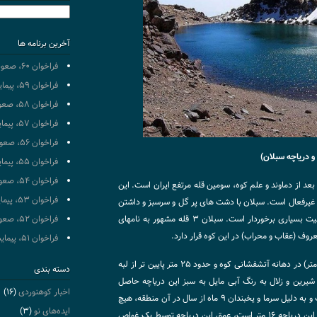
جستجو
برای:
آخرین برنامه ها
فراخوان ۶۰، صعود به قله سبلان
فراخوان ۵۹، پیمایش مسیر تهران به شمال
فراخوان ۵۸، صعود به قله دماوند (جبهه شمالی)‏
فراخوان ۵۷، پیمایش مسیر تهران به شمال
فراخوان ۵۶، صعود به قله آزاد کوه
 و دریاچه سبلان)
فراخوان ۵۵، پیمایش مسیر تهران به شمال
فراخوان ۵۴، صعود به قله سبلان
ان) با ارتفاع تقریبی ۴۸۱۱ متر بعد از دماوند و علم کوه، سومین قله مرتفع ایران است. این
فراخوان ۵۳، پیمایش مسیر تهران به شمال
 غیرفعال است. سبلان با دشت های پر گل و سرسبز و داشتن
هوای مطبوع و خنک میان کوهنوردان از محبوبیت بسیاری برخوردار است. سبلان ۳ قله مشهور به نامهای
فراخوان ۵۲، صعود به قله دماوند (جبهه شمالی)‏‏
وف (عقاب و محراب) در این کوه قرار دارد.
فراخوان ۵۱، پیمایش مسیر تهران به شمال
دریاچه سبلان بیضی شکل در ابعاد (۸۰ * ۱۴۰ متر) در دهانه آتشفشانی کوه و حدود ۲۵ متر پایین تر از لبه
دسته بندی
یرین و زلال به رنگ آبی مایل به سبز این دریاچه حاصل
اخبار کوهنوردی
(۱۶)
بارندگی ها و ذوب شدن برف های اطراف هست و به دلیل سرما و یخبندان ۹ ماه از سال در آن منطقه، هیچ
ایده‌های نو
(۳)
موجودی در آن زندگی نمی کند. بیشترین عمق این دریاچه ۱۶ متر است، عمق این دریاچه توسط یک غواص