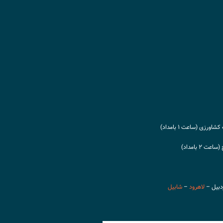
رزی (ساعت ۱ بامداد)
۲ بامداد)
دبیل –
لاهرود
–
شابیل