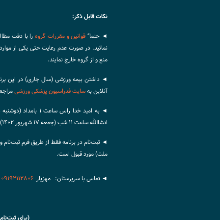
نکات قابل ذکر:
◄ حتما”
قوانین و مقررات گروه
را با دقت مطالع
نمائید. در صورت عدم رعایت حتی یکی از موارد،
منع و از گروه خارج نمایند.
◄ داشتن بیمه ورزشی (سال جاری) در این برنا
آنلاین به
سایت فدراسیون پزشکی ورزشی
مراجعه
انشاالله ساعت ۱۱ شب (جمعه ۱۷ شهریور ۱۴۰۲) در فلکه اول تهران‌پارس خواهیم بود.
◄
ثبت‌نام در برنامه فقط از طریق فرم ثبت‌نام 
ملت) مورد قبول است.
◄ تماس با سرپرستان: مهزیار
۰۹۱۹۲۱۱۲۸۰۶
(برای ثبت‌نام