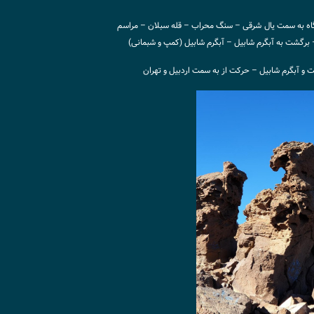
اه به سمت یال شرقی – سنگ محراب – قله سبلان – مراسم
 برگشت به آبگرم شابیل – آبگرم شابیل (کمپ و شبمانی)
 و آبگرم شابیل – حرکت از به سمت اردبیل و تهران