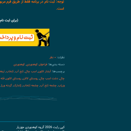
توجه:
ثبت نام در برنامه فقط از طریق فرم مرب
است.
(برای ثبت نام
نظرات:
۰ نظر
دسته بندی‌ها:
فراخوان کوهنوردی
,
کوهنوردی
برچسب‌ها:
آبشار لالون
,
اسب چال
,
تلخ آب
,
تلخاب
,
تیغه
چال
,
دشت اسب چال
,
روستای لالان
,
روستای لالون
,
قله 
وزراب
,
چشمه تلخ آب
,
چشمه تلخاب
,
ژاندارک
,
گردنه ورزا
,
کپی رایت 2026
گروه کوهنوردی مهزیار