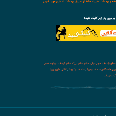
وطه و پرداخت هزینه فقط از طریق پرداخت آنلاین مورد قبول
 بر روی بنر زیر کلیک کنید)
 های ژاندارک
,
خرس چال
,
خلنو
,
خلنو بزرگ
,
خلنو کوچک
,
دریاچه خرس
برج
,
قله خلنو
,
قله خلنو بزرگ
,
قله خلنو کوچک
,
لالان
,
لالون
,
ورزا
,
گردنه ورزاب