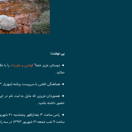
چ
پی نوشت:
◄ دوستان عزیز حتما”
قوانین و مقررات
را با دق
نمائید.
◄ هماهنگی تلفنی با سرپرست برنامه (مهزیار ۰۹۳۸۱۰۰۴۴۸۳)‏ (ساعت تماس از ۵ بعدازظهر الی ۱۲ شب)‏
◄ همنوردان عزیزی که مایل به ثبت نام در ای
حضور داشته باشید.
ساعت ۹ شب جمعه ۲۱ شهریور ۱۳۹۳ در سه راه تهرانپارس خواهیم بود.