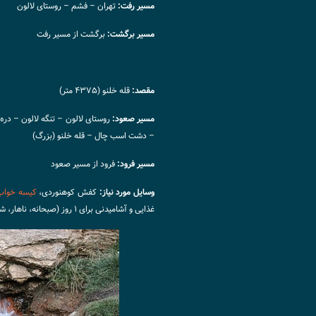
مسیر رفت:
تهران – فشم – روستای لالون
مسیر برگشت:
برگشت از مسیر رفت
مقصد:
قله خلنو (۴۳۷۵ متر)
مسیر صعود:
روستای لالون – تنگه لالون – دره 
– دشت اسب چال – قله خلنو (بزرگ)
مسیر فرود:
فرود از مسیر صعود
وسایل مورد نیاز:
کفش کوهنوردی،
کیسه خواب
غذایی و آشامیدنی برای ۱ روز (صبحانه، ناهار، شام)‏